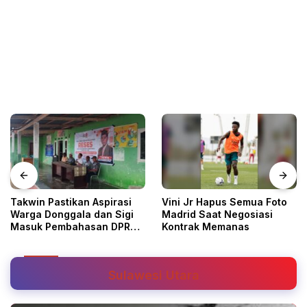
Takwin Pastikan Aspirasi
Vini Jr Hapus Semua Foto
Warga Donggala dan Sigi
Madrid Saat Negosiasi
Masuk Pembahasan DPRD
Kontrak Memanas
Sulteng
Sulawesi Utara