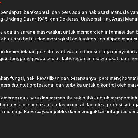
k
endapat, berekspresi, dan pers adalah hak asasi manusia yan
g-Undang Dasar 1945, dan Deklarasi Universal Hak Asasi Manu
s adalah sarana masyarakat untuk memperoleh informasi dan b
ebutuhan hakiki dan meningkatkan kualitas kehidupan manusi
n kemerdekaan pers itu, wartawan Indonesia juga menyadari 
gsa, tanggung jawab sosial, keberagaman masyarakat, dan no
an fungsi, hak, kewajiban dan peranannya, pers menghormati 
 pers dituntut profesional dan terbuka untuk dikontrol oleh mas
kemerdekaan pers dan memenuhi hak publik untuk memperoleh 
 Indonesia memerlukan landasan moral dan etika profesi seba
m menjaga kepercayaan publik dan menegakkan integritas sert