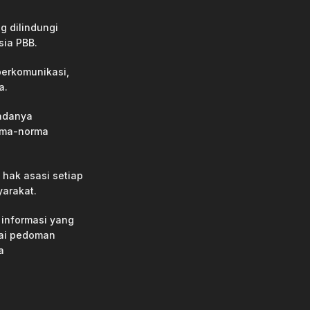
g dilindungi
sia PBB.
erkomunikasi,
a.
adanya
rma-norma
hak asasi setiap
yarakat.
informasi yang
gai pedoman
a