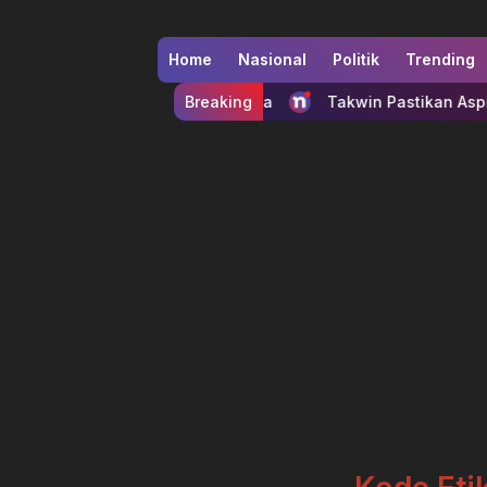
Home
Nasional
Politik
Trending
 Kuliner Minang yang Melegenda
Breaking
Takwin Pastikan Aspira