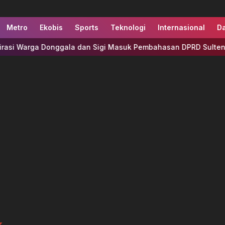
Metro
Ekobis
Sports
Teknologi
Internasional
D
si Warga Donggala dan Sigi Masuk Pembahasan DPRD Sulteng