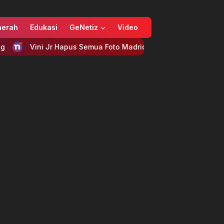
aerah
Edukasi
GeNetiz
Video
Vini Jr Hapus Semua Foto Madrid Saat Negosiasi Kontrak