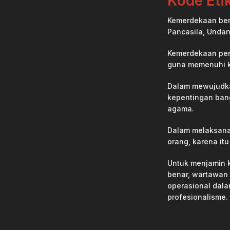
Kode Eti
Kemerdekaan berp
Pancasila, Undan
Kemerdekaan per
guna memenuhi k
Dalam mewujudka
kepentingan ban
agama.
Dalam melaksanak
orang, karena itu
Untuk menjamin 
benar, wartawan
operasional dala
profesionalisme.