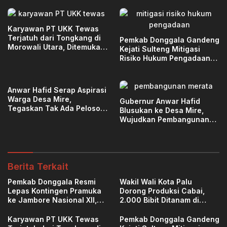
Karyawan PT UKK Tewas
Terjatuh dari Tongkang di
Pemkab Donggala Gandeng
Morowali Utara, Ditemukan
Kejati Sulteng Mitigasi
di Kedalaman 15 Meter
Risiko Hukum Pengadaan
Barang dan Jasa
Anwar Hafid Serap Aspirasi
Warga Desa Mire,
Gubernur Anwar Hafid
Tegaskan Tak Ada Pelosok
Blusukan ke Desa Mire,
Sulawesi Tengah yang
Wujudkan Pembangunan
Tertinggal
Merata
Berita Terkait
Pemkab Donggala Resmi
Wakil Wali Kota Palu
Lepas Kontingen Pramuka
Dorong Produksi Cabai,
ke Jambore Nasional XII,
2.000 Bibit Ditanam di
Bawa Harapan Daerah
Poboya
Karyawan PT UKK Tewas
Pemkab Donggala Gandeng