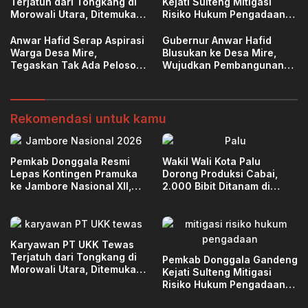
Terjatuh dari Tongkang di
Kejati Sulteng Mitigasi
Morowali Utara, Ditemukan
Risiko Hukum Pengadaan
di Kedalaman 15 Meter
Barang dan Jasa
Anwar Hafid Serap Aspirasi
Gubernur Anwar Hafid
Warga Desa Mire,
Blusukan ke Desa Mire,
Tegaskan Tak Ada Pelosok
Wujudkan Pembangunan
Sulawesi Tengah yang
Merata
Tertinggal
Rekomendasi untuk kamu
Pemkab Donggala Resmi
Wakil Wali Kota Palu
Lepas Kontingen Pramuka
Dorong Produksi Cabai,
ke Jambore Nasional XII,
2.000 Bibit Ditanam di
Bawa Harapan Daerah
Poboya
Karyawan PT UKK Tewas
Terjatuh dari Tongkang di
Pemkab Donggala Gandeng
Morowali Utara, Ditemukan
Kejati Sulteng Mitigasi
di Kedalaman 15 Meter
Risiko Hukum Pengadaan
Barang dan Jasa