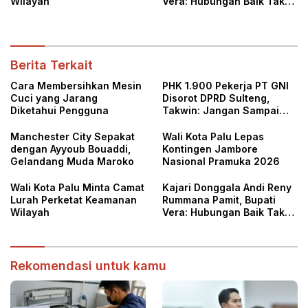
Wilayah
Vera: Hubungan Baik Tak
Kenal Surat Keputusan
Berita Terkait
Cara Membersihkan Mesin
PHK 1.900 Pekerja PT GNI
Cuci yang Jarang
Disorot DPRD Sulteng,
Diketahui Pengguna
Takwin: Jangan Sampai
Pekerja Dirugikan
Manchester City Sepakat
Wali Kota Palu Lepas
dengan Ayyoub Bouaddi,
Kontingen Jambore
Gelandang Muda Maroko
Nasional Pramuka 2026
Wali Kota Palu Minta Camat
Kajari Donggala Andi Reny
Lurah Perketat Keamanan
Rummana Pamit, Bupati
Wilayah
Vera: Hubungan Baik Tak
Kenal Surat Keputusan
Rekomendasi untuk kamu