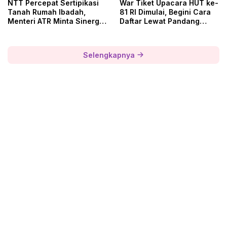
NTT Percepat Sertipikasi
War Tiket Upacara HUT ke-
Tanah Rumah Ibadah,
81 RI Dimulai, Begini Cara
Menteri ATR Minta Sinergi
Daftar Lewat Pandang
Daerah
Istana
Selengkapnya