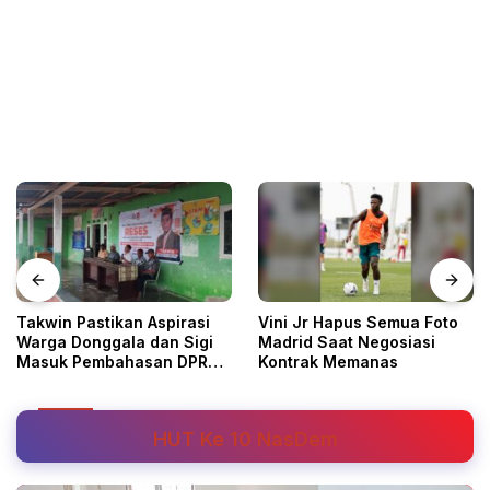
Takwin Pastikan Aspirasi
Vini Jr Hapus Semua Foto
Warga Donggala dan Sigi
Madrid Saat Negosiasi
Masuk Pembahasan DPRD
Kontrak Memanas
Sulteng
HUT Ke 10 NasDem