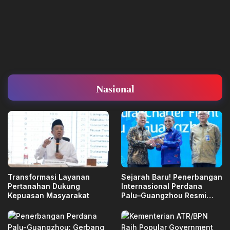
Nasional
Transformasi Layanan
Sejarah Baru! Penerbangan
Pertanahan Dukung
Internasional Perdana
Kepuasan Masyarakat
Palu–Guangzhou Resmi
Mengudara, Anwar Hafid:
Mimpi Besar Sulawesi
Tengah Jadi Nyata