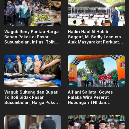
Wagub Reny Pantau Harga
Hadiri Haul Al Habib
Bahan Pokok di Pasar
Saggaf, M. Sadly Lesnusa
Susumbolan, Inflasi Tolitoli
Ajak Masyarakat Perkuat
Stabil
Ukhuwah dan Toleransi
Wagub Sulteng dan Bupati
Alfiani Sallata: Gowes
Tolitoli Sidak Pasar
Palaka Wira Pererat
Susumbolan, Harga Pokok
Hubungan TNI dan
Stabil
Masyarakat