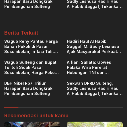
Harapan Baru Dongkrak
Sadly Lesnusa Hadiri Haul
Pembangunan Sulteng
Al Habib Saggaf, Tekankan
Pendidikan Akhlak
Berita Terkait
Wagub Reny Pantau Harga
Hadiri Haul Al Habib
Bahan Pokok di Pasar
Saggaf, M. Sadly Lesnusa
Susumbolan, Inflasi Tolitoli
Ajak Masyarakat Perkuat
Stabil
Ukhuwah dan Toleransi
Wagub Sulteng dan Bupati
Alfiani Sallata: Gowes
Tolitoli Sidak Pasar
Palaka Wira Pererat
Susumbolan, Harga Pokok
Hubungan TNI dan
Stabil
Masyarakat
DBH Nikel Rp7 Triliun:
Sekwan DPRD Sulteng,
Harapan Baru Dongkrak
Sadly Lesnusa Hadiri Haul
Pembangunan Sulteng
Al Habib Saggaf, Tekankan
Pendidikan Akhlak
Rekomendasi untuk kamu