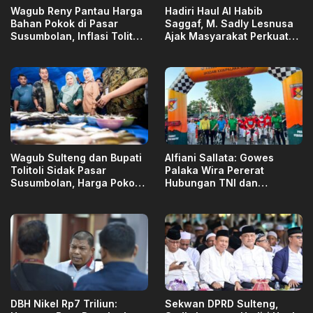
Wagub Reny Pantau Harga
Hadiri Haul Al Habib
Bahan Pokok di Pasar
Saggaf, M. Sadly Lesnusa
Susumbolan, Inflasi Tolitoli
Ajak Masyarakat Perkuat
Stabil
Ukhuwah dan Toleransi
Wagub Sulteng dan Bupati
Alfiani Sallata: Gowes
Tolitoli Sidak Pasar
Palaka Wira Pererat
Susumbolan, Harga Pokok
Hubungan TNI dan
Stabil
Masyarakat
DBH Nikel Rp7 Triliun:
Sekwan DPRD Sulteng,