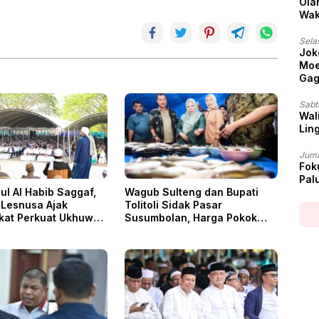
Ola
Wak
Sela
Jok
Moe
Gag
Sabt
Wali
Lin
Juma
Fok
Pal
ul Al Habib Saggaf,
Wagub Sulteng dan Bupati
 Lesnusa Ajak
Tolitoli Sidak Pasar
kat Perkuat Ukhuwah
Susumbolan, Harga Pokok
ransi
Stabil