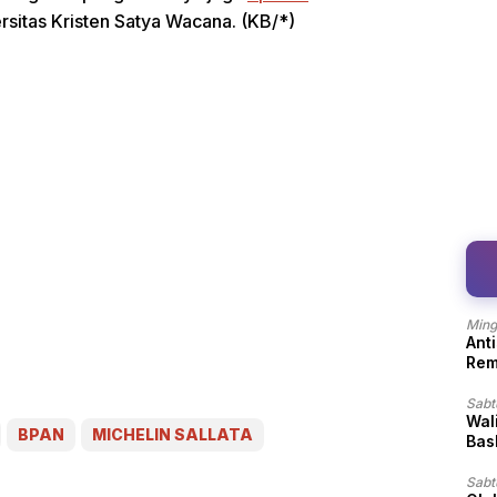
rsitas Kristen Satya Wacana. (KB/*)
Ming
Ant
Rem
Sabt
Wal
BPAN
MICHELIN SALLATA
Bas
Sabt