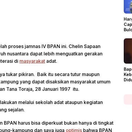
Har
Cap
Bul
Dis
lah proses jamnas IV BPAN ini. Chelin Sapaan
ruh nusantara dapat lebih menguatkan gerakan
erasi di
masyarakat
adat.
Bap
aya tukar pikiran. Baik itu secara tutur maupun
Keb
Did
ri kampung yang dapat disaksikan masyarakat umum
Ada 
n Tana Toraja, 28 Januari 1997 itu.
Ren
dilakukan melalui sekolah adat ataupun kegiatan
ng sejalan.
n BPAN harus bisa diperkuat bukan hanya di tingkat
ampung-kampung dan saya juga
optimis
bahwa BPAN