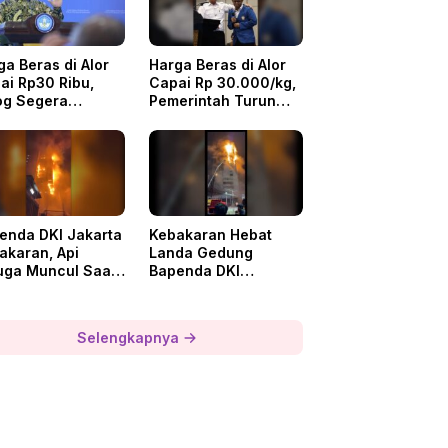
ga Beras di Alor
Harga Beras di Alor
ai Rp30 Ribu,
Capai Rp 30.000/kg,
og Segera
Pemerintah Turun
tribusi SPDH
Tangan
enda DKI Jakarta
Kebakaran Hebat
akaran, Api
Landa Gedung
uga Muncul Saat
Bapenda DKI
Aktivitas
Jakarta, 1 Pekerja
ovasi
Dievakuasi
Selengkapnya