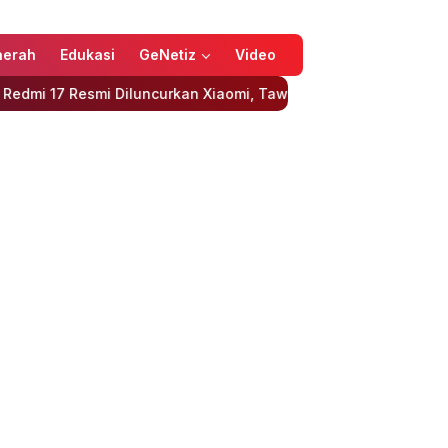
aerah
Edukasi
GeNetiz
Video
iluncurkan Xiaomi, Tawarkan Baterai Besar dan Harga Terjangk