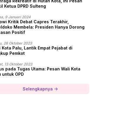
hraga Rekreatif di Hutan Kota, Ini Pesan
il Ketua DPRD Sulteng
sa, 9 Januari 2024
owi Kritik Debat Capres Terakhir,
ldoko Membela: Presiden Hanya Dorong
asan Positif
u, 28 Oktober 2023
 Kota Palu, Lantik Empat Pejabat di
gkup Pemkot
t, 13 Oktober 2023
us pada Tugas Utama: Pesan Wali Kota
u untuk OPD
Selengkapnya