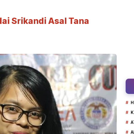
i Srikandi Asal Tana
H
K
A
A