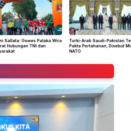
ani Sallata: Gowes Palaka Wira
Turki-Arab Saudi-Pakistan T
rat Hubungan TNI dan
Pakta Pertahanan, Disebut Mi
yarakat
NATO
rindra dprd sulteng