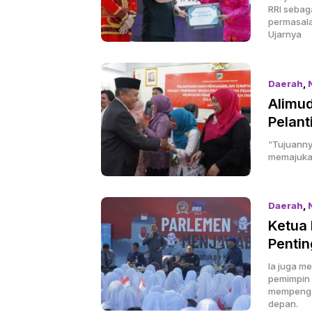
RRI sebag
permasala
Ujarnya
Daerah
,
Alimud
Pelant
“Tujuanny
memajukan
Daerah
,
Ketua 
Pentin
Ia juga m
pemimpin y
mempengar
depan.