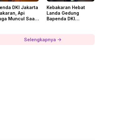
enda DKI Jakarta
Kebakaran Hebat
akaran, Api
Landa Gedung
uga Muncul Saat
Bapenda DKI
Aktivitas
Jakarta, 1 Pekerja
ovasi
Dievakuasi
Selengkapnya