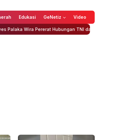
aerah
Edukasi
GeNetiz
Video
a Pererat Hubungan TNI dan Masyarakat
Turki-Arab Saudi-