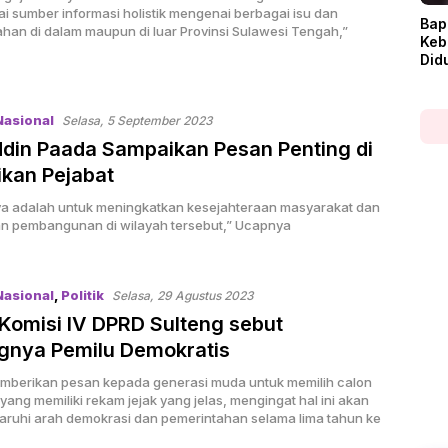
ai sumber informasi holistik mengenai berbagai isu dan
Bap
han di dalam maupun di luar Provinsi Sulawesi Tengah,”
Keb
Did
Ada 
Ren
Nasional
Selasa, 5 September 2023
din Paada Sampaikan Pesan Penting di
ikan Pejabat
a adalah untuk meningkatkan kesejahteraan masyarakat dan
 pembangunan di wilayah tersebut,” Ucapnya
Nasional
,
Politik
Selasa, 29 Agustus 2023
Komisi IV DPRD Sulteng sebut
gnya Pemilu Demokratis
emberikan pesan kepada generasi muda untuk memilih calon
ang memiliki rekam jejak yang jelas, mengingat hal ini akan
uhi arah demokrasi dan pemerintahan selama lima tahun ke