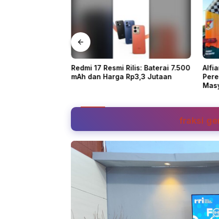
 Bupati Tolitoli
Redmi 17 Resmi Rilis: Baterai 7.500
Alfi
umbolan, Harga
mAh dan Harga Rp3,3 Jutaan
Pere
Mas
fraksi ge