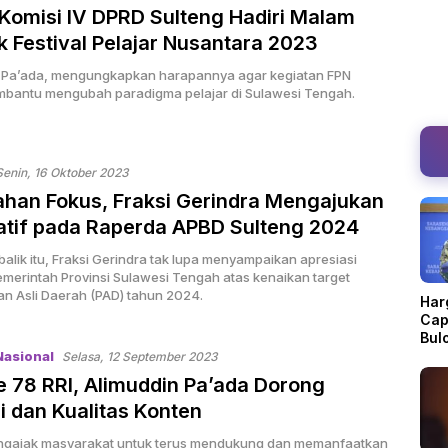
Komisi IV DPRD Sulteng Hadiri Malam
 Festival Pelajar Nusantara 2023
 Pa’ada, mengungkapkan harapannya agar kegiatan FPN
bantu mengubah paradigma pelajar di Sulawesi Tengah.
Senin, 16 Oktober 2023
han Fokus, Fraksi Gerindra Mengajukan
atif pada Raperda APBD Sulteng 2024
alik itu, Fraksi Gerindra tak lupa menyampaikan apresiasi
merintah Provinsi Sulawesi Tengah atas kenaikan target
n Asli Daerah (PAD) tahun 2024.
Har
Cap
Bul
Dis
Nasional
Selasa, 12 September 2023
 78 RRI, Alimuddin Pa’ada Dorong
i dan Kualitas Konten
ngajak masyarakat untuk terus mendukung dan memanfaatkan