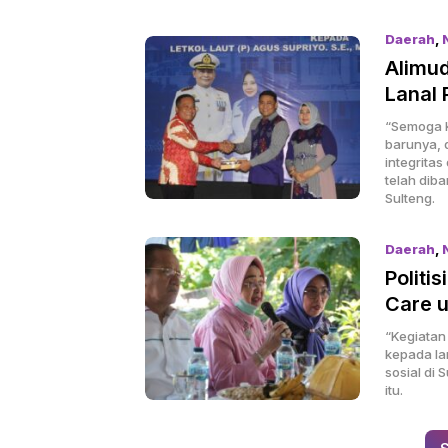
Daerah
,
Alimud
Lanal 
“Semoga K
barunya, 
integrita
telah dib
Sulteng.
Daerah
,
Politi
Care u
“Kegiatan
kepada lan
sosial di
itu.