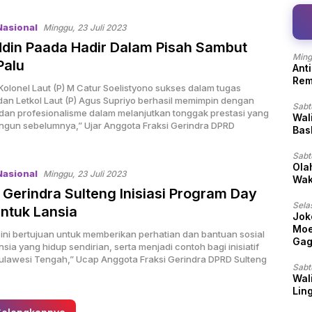
Nasional
Minggu, 23 Juli 2023
din Paada Hadir Dalam Pisah Sambut
Ming
Palu
Ant
Rem
olonel Laut (P) M Catur Soelistyono sukses dalam tugas
dan Letkol Laut (P) Agus Supriyo berhasil memimpin dengan
Sabt
s dan profesionalisme dalam melanjutkan tonggak prestasi yang
Wal
angun sebelumnya,” Ujar Anggota Fraksi Gerindra DPRD
Bas
Sabt
Ola
Nasional
Minggu, 23 Juli 2023
Wak
si Gerindra Sulteng Inisiasi Program Day
Sela
ntuk Lansia
Jok
Moe
 ini bertujuan untuk memberikan perhatian dan bantuan sosial
Gag
sia yang hidup sendirian, serta menjadi contoh bagi inisiatif
 Sulawesi Tengah,” Ucap Anggota Fraksi Gerindra DPRD Sulteng
Sabt
Wali
Lin