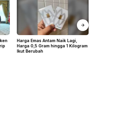
eken
Harga Emas Antam Naik Lagi,
7 Rahasia Meraw
rip
Harga 0,5 Gram hingga 1 Kilogram
yang Diabaikan 
Ikut Berubah