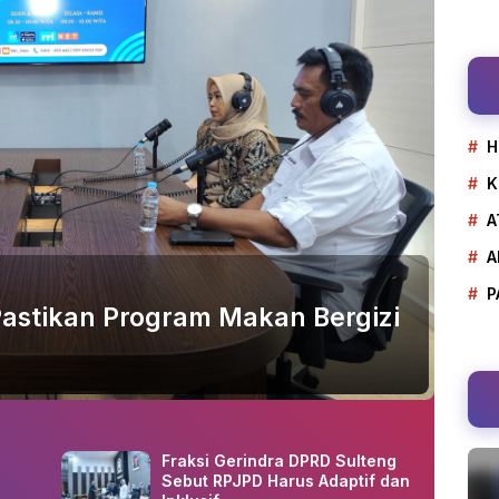
H
K
A
A
P
astikan Program Makan Bergizi
Fraksi Gerindra DPRD Sulteng
Sebut RPJPD Harus Adaptif dan