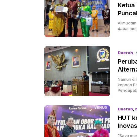
Ketua 
Puncak
Alimuddin
dapat mem
Daerah
Peruba
Altern
Namun di b
kepada Pe
Pendapata
Daerah
,
HUT ke
Inovas
“Saya me