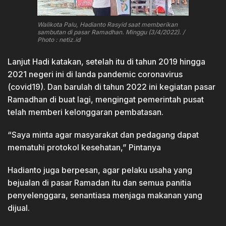
Walikota Palu, Hadianto Rasyid saat memberikan
sambutan di pasar Ramadhan. Minggu (3/4/2022). /
Photo : netiz.id
Lanjut Hadi katakan, setelah itu di tahun 2019 hingga
2021 negeri ini di landa pandemic coronavirus
(covid19). Dan barulah di tahun 2022 ini kegiatan pasar
Ramadhan di buat lagi, mengingat pemerintah pusat
telah memberi kelonggaran pembatasan.
“Saya minta agar masyarakat dan pedagang dapat
mematuhi protokol kesehatan,” Pintanya
Hadianto juga berpesan, agar pelaku usaha yang
bejualan di pasar Ramadan itu dan semua panitia
penyelenggara, senantiasa menjaga makanan yang
dijual.