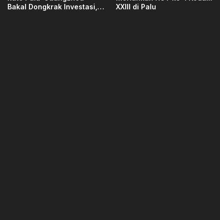
Bakal Dongkrak Investasi,
XXIII di Palu
Ekspor, dan Pariwisata
Sulteng