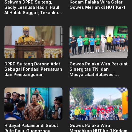
Sekwan DPRD Sulteng,
Kodam Palaka Wira Gelar
Sadly Lesnusa Hadiri Haul
Gowes Meriah di HUT Ke-1
Al Habib Saggaf, Tekankan
Pendidikan Akhlak
DPRD Sulteng Dorong Adat
Gowes Palaka Wira Perkuat
Sebagai Fondasi Persatuan
Sinergitas TNI dan
dan Pembangunan
Masyarakat Sulawesi
Tengah
Hidayat Pakamundi Sebut
Gowes Palaka Wira
Rute Palu–Guangzhou
Meriahkan HUT ke-1 Kodam