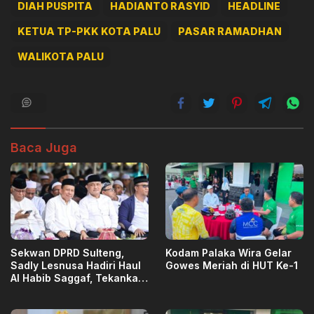
DIAH PUSPITA
HADIANTO RASYID
HEADLINE
KETUA TP-PKK KOTA PALU
PASAR RAMADHAN
WALIKOTA PALU
Baca Juga
Sekwan DPRD Sulteng,
Kodam Palaka Wira Gelar
Sadly Lesnusa Hadiri Haul
Gowes Meriah di HUT Ke-1
Al Habib Saggaf, Tekankan
Pendidikan Akhlak