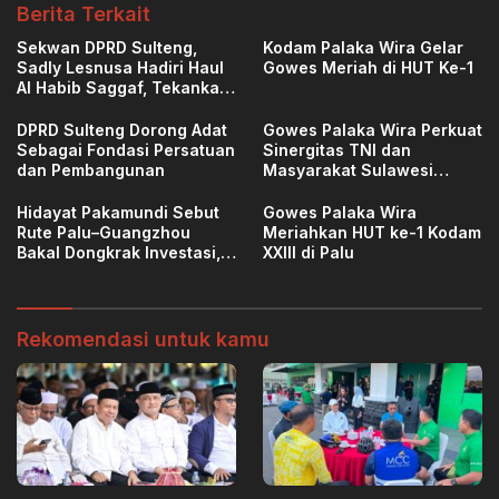
Berita Terkait
Sekwan DPRD Sulteng,
Kodam Palaka Wira Gelar
Sadly Lesnusa Hadiri Haul
Gowes Meriah di HUT Ke-1
Al Habib Saggaf, Tekankan
Pendidikan Akhlak
DPRD Sulteng Dorong Adat
Gowes Palaka Wira Perkuat
Sebagai Fondasi Persatuan
Sinergitas TNI dan
dan Pembangunan
Masyarakat Sulawesi
Tengah
Hidayat Pakamundi Sebut
Gowes Palaka Wira
Rute Palu–Guangzhou
Meriahkan HUT ke-1 Kodam
Bakal Dongkrak Investasi,
XXIII di Palu
Ekspor, dan Pariwisata
Sulteng
Rekomendasi untuk kamu