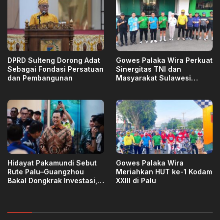
DPRD Sulteng Dorong Adat
Gowes Palaka Wira Perkuat
Sebagai Fondasi Persatuan
Sinergitas TNI dan
dan Pembangunan
Masyarakat Sulawesi
Tengah
Hidayat Pakamundi Sebut
Gowes Palaka Wira
Rute Palu–Guangzhou
Meriahkan HUT ke-1 Kodam
Bakal Dongkrak Investasi,
XXIII di Palu
Ekspor, dan Pariwisata
Sulteng