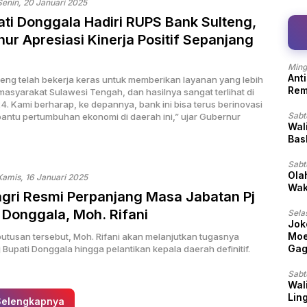
Senin, 20 Januari 2025
ati Donggala Hadiri RUPS Bank Sulteng,
ur Apresiasi Kinerja Positif Sepanjang
Ming
Ant
teng telah bekerja keras untuk memberikan layanan yang lebih
Rem
masyarakat Sulawesi Tengah, dan hasilnya sangat terlihat di
4. Kami berharap, ke depannya, bank ini bisa terus berinovasi
Sabt
ntu pertumbuhan ekonomi di daerah ini,” ujar Gubernur
Wal
Bas
Sabt
Ola
Kamis, 16 Januari 2025
Wak
gri Resmi Perpanjang Masa Jabatan Pj
 Donggala, Moh. Rifani
Sela
Jok
Moe
utusan tersebut, Moh. Rifani akan melanjutkan tugasnya
Gag
 Bupati Donggala hingga pelantikan kepala daerah definitif.
Sabt
Wali
Lin
Selengkapnya