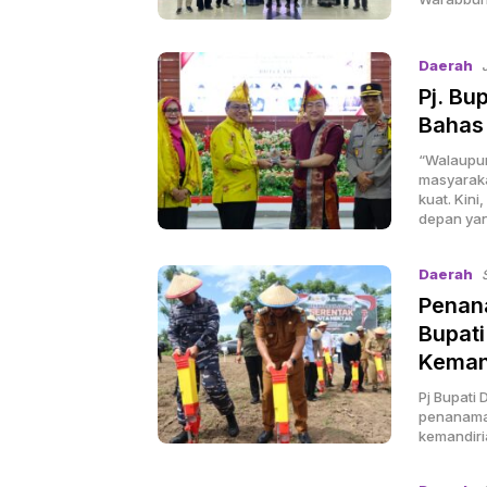
Daerah
Pj. Bu
Bahas
“Walaupun
masyaraka
kuat. Kin
depan yan
Daerah
Penana
Bupat
Keman
Pj Bupati
penanaman
kemandiri