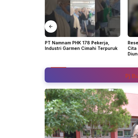
Palu Dimulai 18
PT Namnam PHK 178 Pekerja,
Rese
 Anggota Ajukan
Industri Garmen Cimahi Terpuruk
Cita
ariat
Diun
Pj B