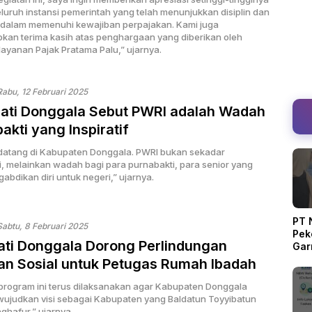
luruh instansi pemerintah yang telah menunjukkan disiplin dan
dalam memenuhi kewajiban perpajakan. Kami juga
an terima kasih atas penghargaan yang diberikan oleh
layanan Pajak Pratama Palu,” ujarnya.
Rabu, 12 Februari 2025
pati Donggala Sebut PWRI adalah Wadah
akti yang Inspiratif
datang di Kabupaten Donggala. PWRI bukan sekadar
i, melainkan wadah bagi para purnabakti, para senior yang
abdikan diri untuk negeri,” ujarnya.
PT 
Sabtu, 8 Februari 2025
Peke
ati Donggala Dorong Perlindungan
Gar
Ter
n Sosial untuk Petugas Rumah Ibadah
rogram ini terus dilaksanakan agar Kabupaten Donggala
ujudkan visi sebagai Kabupaten yang Baldatun Toyyibatun
hafur,” ujarnya.