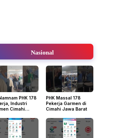
Nasional
Namnam PHK 178
PHK Massal 178
rja, Industri
Pekerja Garmen di
men Cimahi
Cimahi Jawa Barat
puruk