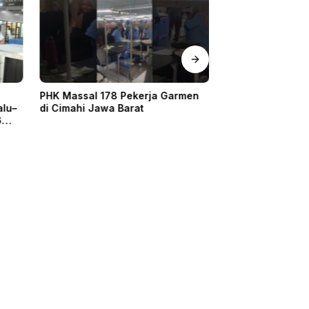
PHK Massal 178 Pekerja Garmen
Persib Bandung 
alu–
di Cimahi Jawa Barat
Persija Jakarta,
6
Pemenang Perse
FC di Final