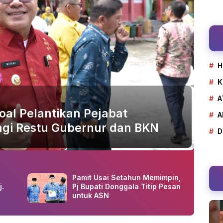
H
K
A
oal Pelantikan Pejabat
A
gi Restu Gubernur dan BKN
D
Pamit Usai Setahun Memimpin,
j.
Pj Bupati Donggala Titip Pesan
untuk ASN