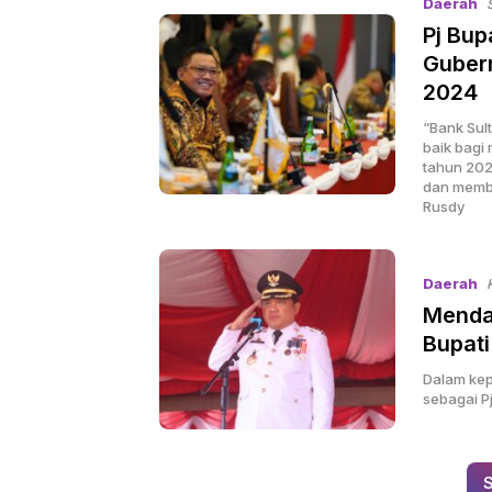
Daerah
Pj Bup
Gubern
2024
“Bank Sul
baik bagi 
tahun 202
dan memba
Rusdy
Daerah
Menda
Bupati
Dalam kep
sebagai Pj