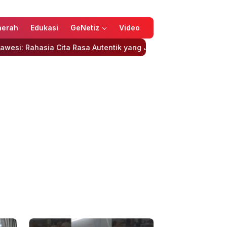
aerah
Edukasi
GeNetiz
Video
ta Rasa Autentik yang Jarang Diungkap
Pemprov Sulteng