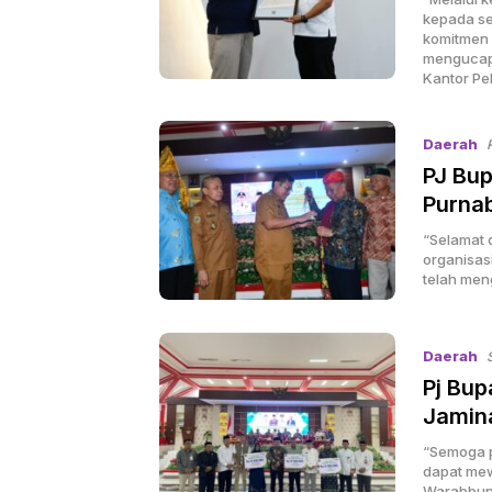
kepada se
komitmen 
mengucapk
Kantor Pe
Daerah
PJ Bu
Purnab
“Selamat 
organisas
telah meng
Daerah
Pj Bup
Jamina
“Semoga p
dapat mew
Warabbung