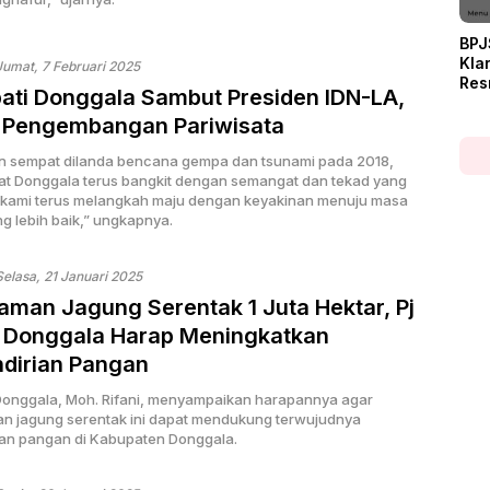
BPJ
Klar
Jumat, 7 Februari 2025
Res
pati Donggala Sambut Presiden IDN-LA,
Tel
 Pengembangan Pariwisata
 sempat dilanda bencana gempa dan tsunami pada 2018,
t Donggala terus bangkit dengan semangat dan tekad yang
i, kami terus melangkah maju dengan keyakinan menuju masa
g lebih baik,” ungkapnya.
Selasa, 21 Januari 2025
man Jagung Serentak 1 Juta Hektar, Pj
i Donggala Harap Meningkatkan
dirian Pangan
 Donggala, Moh. Rifani, menyampaikan harapannya agar
 jagung serentak ini dapat mendukung terwujudnya
an pangan di Kabupaten Donggala.