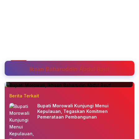
Daerah
Rabu, 14 Mei 2025
Bupati Morowali Tolak Rencana Intake PT
Iksan Baharuddin Abdul Rauf
BTIIG di Sungai Karaopa
Berita Terkait
Bupati Morowali Kunjungi Menui
Kepulauan, Tegaskan Komitmen
Pemerataan Pembangunan