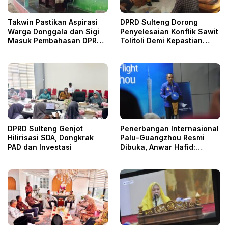
Takwin Pastikan Aspirasi
DPRD Sulteng Dorong
Warga Donggala dan Sigi
Penyelesaian Konflik Sawit
Masuk Pembahasan DPRD
Tolitoli Demi Kepastian
Sulteng
Hukum
DPRD Sulteng Genjot
Penerbangan Internasional
Hilirisasi SDA, Dongkrak
Palu–Guangzhou Resmi
PAD dan Investasi
Dibuka, Anwar Hafid:
Gerbang Baru Investasi
dan Pariwisata Sulteng