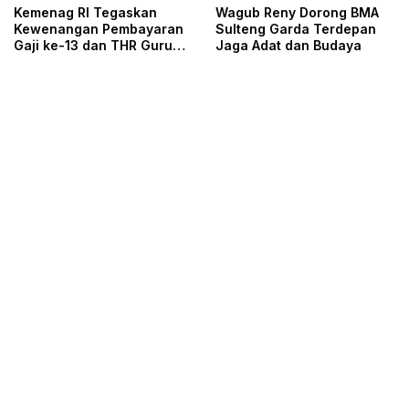
Kemenag RI Tegaskan
Wagub Reny Dorong BMA
Kewenangan Pembayaran
Sulteng Garda Terdepan
Gaji ke-13 dan THR Guru
Jaga Adat dan Budaya
ASN DPK, DPRD Sulteng
Minta Tak Ada Lagi
Perbedaan Tafsir