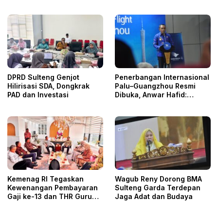
Sulteng
Hukum
DPRD Sulteng Genjot
Penerbangan Internasional
Hilirisasi SDA, Dongkrak
Palu–Guangzhou Resmi
PAD dan Investasi
Dibuka, Anwar Hafid:
Gerbang Baru Investasi
dan Pariwisata Sulteng
Kemenag RI Tegaskan
Wagub Reny Dorong BMA
Kewenangan Pembayaran
Sulteng Garda Terdepan
Gaji ke-13 dan THR Guru
Jaga Adat dan Budaya
ASN DPK, DPRD Sulteng
Minta Tak Ada Lagi