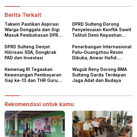
Perbedaan Tafsir
Berita Terkait
Takwin Pastikan Aspirasi
DPRD Sulteng Dorong
Warga Donggala dan Sigi
Penyelesaian Konflik Sawit
Masuk Pembahasan DPRD
Tolitoli Demi Kepastian
Sulteng
Hukum
DPRD Sulteng Genjot
Penerbangan Internasional
Hilirisasi SDA, Dongkrak
Palu–Guangzhou Resmi
PAD dan Investasi
Dibuka, Anwar Hafid:
Gerbang Baru Investasi
dan Pariwisata Sulteng
Kemenag RI Tegaskan
Wagub Reny Dorong BMA
Kewenangan Pembayaran
Sulteng Garda Terdepan
Gaji ke-13 dan THR Guru
Jaga Adat dan Budaya
ASN DPK, DPRD Sulteng
Minta Tak Ada Lagi
Perbedaan Tafsir
Rekomendasi untuk kamu