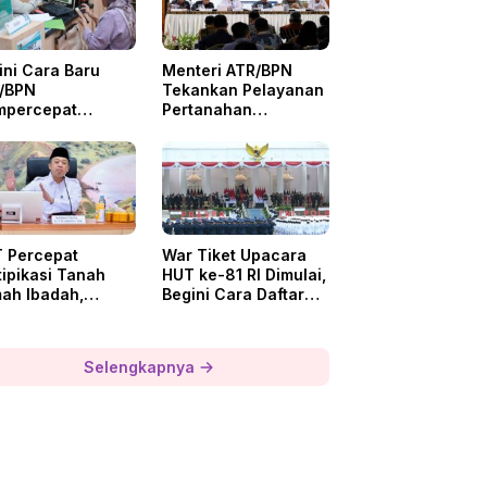
ini Cara Baru
Menteri ATR/BPN
/BPN
Tekankan Pelayanan
percepat
Pertanahan
gurusan
Berorientasi
tipikat Tanah di
Masyarakat
gerang
 Percepat
War Tiket Upacara
tipikasi Tanah
HUT ke-81 RI Dimulai,
ah Ibadah,
Begini Cara Daftar
teri ATR Minta
Lewat Pandang
ergi Daerah
Istana
Selengkapnya