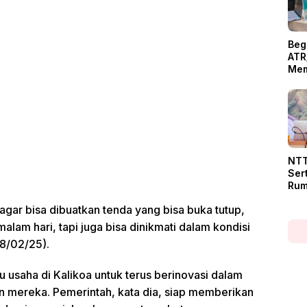
Beg
ATR
Mem
Pen
Ser
Tan
NTT
Ser
Rum
Men
agar bisa dibuatkan tenda yang bisa buka tutup,
Sin
alam hari, tapi juga bisa dinikmati dalam kondisi
08/02/25).
u usaha di Kalikoa untuk terus berinovasi dalam
n mereka. Pemerintah, kata dia, siap memberikan