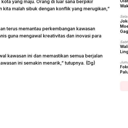
Ola
i kota yang maju. Orang di luar sana berpikir
Wak
kita malah sibuk dengan konflik yang merugikan,”
Sela
Jok
Moe
akan terus memantau perkembangan kawasan
Gag
nis guna mengawal kreativitas dan inovasi para
Sabt
Wali
Lin
awal kawasan ini dan memastikan semua berjalan
kawasan ini semakin menarik,” tutupnya. (Dg)
Juma
Fok
Pal