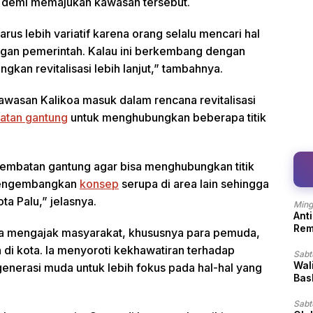
demi memajukan kawasan tersebut.
harus lebih variatif karena orang selalu mencari hal
engan pemerintah. Kalau ini berkembang dengan
gkan revitalisasi lebih lanjut,” tambahnya.
asan Kalikoa masuk dalam rencana revitalisasi
atan gantung
untuk menghubungkan beberapa titik
embatan gantung agar bisa menghubungkan titik
 mengembangkan
konsep
serupa di area lain sehingga
ta Palu,” jelasnya.
Ming
Ant
Rem
uga mengajak masyarakat, khususnya para pemuda,
di kota. Ia menyoroti kekhawatiran terhadap
Sabt
Wal
enerasi muda untuk lebih fokus pada hal-hal yang
Bas
Sabt