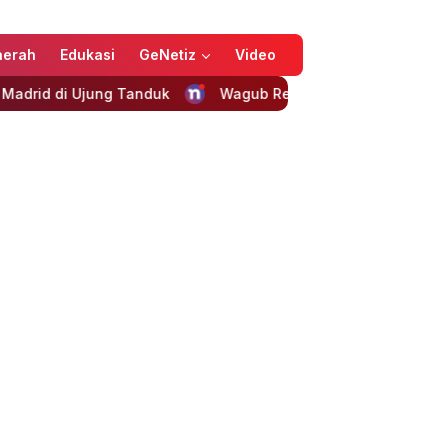
aerah
Edukasi
GeNetiz
Video
nduk
Wagub Reny Dorong BMA Sulteng Garda Terdepan J