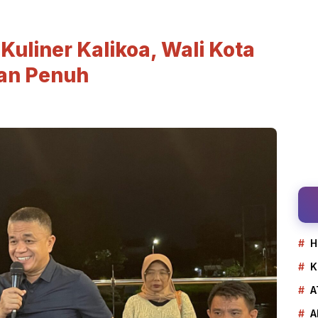
Kuliner Kalikoa, Wali Kota
an Penuh
H
K
A
A