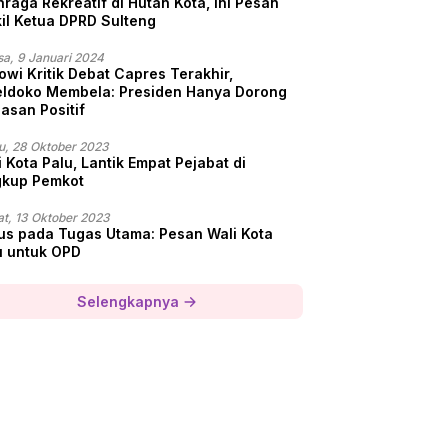
hraga Rekreatif di Hutan Kota, Ini Pesan
il Ketua DPRD Sulteng
sa, 9 Januari 2024
owi Kritik Debat Capres Terakhir,
ldoko Membela: Presiden Hanya Dorong
asan Positif
u, 28 Oktober 2023
 Kota Palu, Lantik Empat Pejabat di
gkup Pemkot
t, 13 Oktober 2023
us pada Tugas Utama: Pesan Wali Kota
u untuk OPD
Selengkapnya