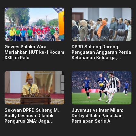
Sulteng
Gowes Palaka Wira
DPRD Sulteng Dorong
Meriahkan HUT ke-1 Kodam
Penguatan Anggaran Perda
XXIII di Palu
Ketahanan Keluarga,
Investasi Jangka Panjang
untuk SDM Berkualitas
Sekwan DPRD Sulteng M.
Juventus vs Inter Milan:
Sadly Lesnusa Dilantik
Derby d’Italia Panaskan
Pengurus BMA: Jaga
Persiapan Serie A
Budaya