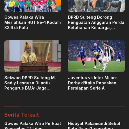
Gowes Palaka Wira
DPRD Sulteng Dorong
Meriahkan HUT ke-1 Kodam
Penguatan Anggaran Perda
XXIII di Palu
Ketahanan Keluarga,
Investasi Jangka Panjang
untuk SDM Berkualitas
Sekwan DPRD Sulteng M.
Juventus vs Inter Milan:
Sadly Lesnusa Dilantik
Derby d’Italia Panaskan
Pengurus BMA: Jaga
Persiapan Serie A
Budaya
Berita Terkait
Gowes Palaka Wira Perkuat
Hidayat Pakamundi Sebut
Sinergitas TNI dan
Rute Palu–Guangzhou