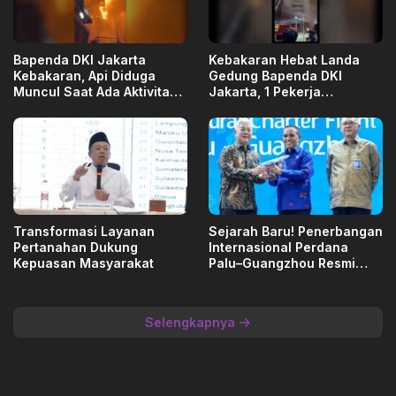
Bapenda DKI Jakarta
Kebakaran Hebat Landa
Kebakaran, Api Diduga
Gedung Bapenda DKI
Muncul Saat Ada Aktivitas
Jakarta, 1 Pekerja
Renovasi
Dievakuasi
Transformasi Layanan
Sejarah Baru! Penerbangan
Pertanahan Dukung
Internasional Perdana
Kepuasan Masyarakat
Palu–Guangzhou Resmi
Mengudara, Anwar Hafid:
Mimpi Besar Sulawesi
Tengah Jadi Nyata
Selengkapnya