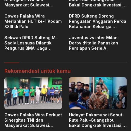
Masyarakat Sulawesi
Bakal Dongkrak Investasi,
Tengah
Ekspor, dan Pariwisata
Sulteng
Gowes Palaka Wira
DPRD Sulteng Dorong
Meriahkan HUT ke-1 Kodam
Penguatan Anggaran Perda
XXIII di Palu
Ketahanan Keluarga,
Investasi Jangka Panjang
untuk SDM Berkualitas
Sekwan DPRD Sulteng M.
Juventus vs Inter Milan:
Sadly Lesnusa Dilantik
Derby d’Italia Panaskan
Pengurus BMA: Jaga
Persiapan Serie A
Budaya
Rekomendasi untuk kamu
Gowes Palaka Wira Perkuat
Hidayat Pakamundi Sebut
Sinergitas TNI dan
Rute Palu–Guangzhou
Masyarakat Sulawesi
Bakal Dongkrak Investasi,
Tengah
Ekspor, dan Pariwisata