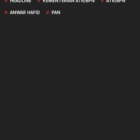
HEADLINE
KEMENTERIAN ATR/BPN
ATR/BPN
ANWAR HAFID
PAN