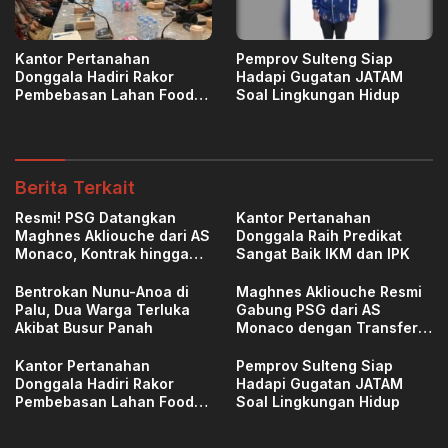
Kantor Pertanahan
Pemprov Sulteng Siap
Donggala Hadiri Rakor
Hadapi Gugatan JATAM
Pembebasan Lahan Food
Soal Lingkungan Hidup
Court Tanjung Karang
Berita Terkait
Resmi! PSG Datangkan
Kantor Pertanahan
Maghnes Akliouche dari AS
Donggala Raih Predikat
Monaco, Kontrak hingga
Sangat Baik IKM dan IPK
2031
Bentrokan Nunu-Anoa di
Maghnes Akliouche Resmi
Palu, Dua Warga Terluka
Gabung PSG dari AS
Akibat Busur Panah
Monaco dengan Transfer
€50 Juta
Kantor Pertanahan
Pemprov Sulteng Siap
Donggala Hadiri Rakor
Hadapi Gugatan JATAM
Pembebasan Lahan Food
Soal Lingkungan Hidup
Court Tanjung Karang