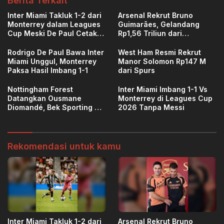
Berita Terkait
Inter Miami Takluk 1-2 dari
Arsenal Rekrut Bruno
Monterrey dalam Leagues
Guimarães, Gelandang
Cup Meski De Paul Cetak
Rp1,56 Triliun dari
Gol
Newcastle
Rodrigo De Paul Bawa Inter
West Ham Resmi Rekrut
Miami Unggul, Monterrey
Manor Solomon Rp147 M
Paksa Hasil Imbang 1-1
dari Spurs
Nottingham Forest
Inter Miami Imbang 1-1 Vs
Datangkan Ousmane
Monterrey di Leagues Cup
Diomandé, Bek Sporting CP
2026 Tanpa Messi
Diboyong €40 Juta
Rekomendasi untuk kamu
Inter Miami Takluk 1-2 dari
Arsenal Rekrut Bruno