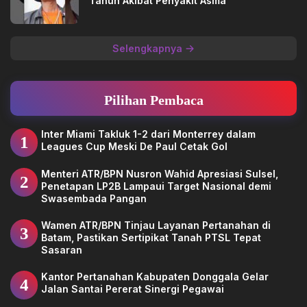
Tahun Akibat Penyakit Asma
Selengkapnya
Pilihan Pembaca
Inter Miami Takluk 1-2 dari Monterrey dalam
1
Leagues Cup Meski De Paul Cetak Gol
Menteri ATR/BPN Nusron Wahid Apresiasi Sulsel,
2
Penetapan LP2B Lampaui Target Nasional demi
Swasembada Pangan
Wamen ATR/BPN Tinjau Layanan Pertanahan di
3
Batam, Pastikan Sertipikat Tanah PTSL Tepat
Sasaran
Kantor Pertanahan Kabupaten Donggala Gelar
4
Jalan Santai Pererat Sinergi Pegawai