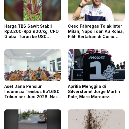
Harga TBS Sawit Stabil
Cesc Fàbregas Tolak Inter
Rp3.200-Rp3.900/kg, CPO
Milan, Napoli dan AS Roma,
Global Turun ke USD
Pilih Bertahan di Como
996/ton
1907
Aset Dana Pensiun
Aprilia Menggila di
Indonesia Tembus Rp1.680
Silverstone! Jorge Martin
Triliun per Juni 2026, Naik
Pole, Marc Marquez
6,47 Persen
Kesulitan