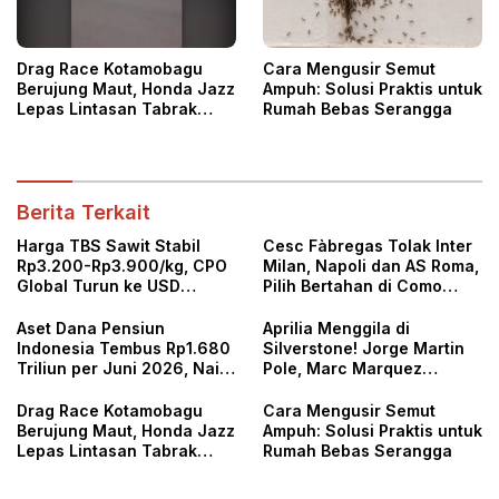
Drag Race Kotamobagu
Cara Mengusir Semut
Berujung Maut, Honda Jazz
Ampuh: Solusi Praktis untuk
Lepas Lintasan Tabrak
Rumah Bebas Serangga
Penonton
Berita Terkait
Harga TBS Sawit Stabil
Cesc Fàbregas Tolak Inter
Rp3.200-Rp3.900/kg, CPO
Milan, Napoli dan AS Roma,
Global Turun ke USD
Pilih Bertahan di Como
996/ton
1907
Aset Dana Pensiun
Aprilia Menggila di
Indonesia Tembus Rp1.680
Silverstone! Jorge Martin
Triliun per Juni 2026, Naik
Pole, Marc Marquez
6,47 Persen
Kesulitan
Drag Race Kotamobagu
Cara Mengusir Semut
Berujung Maut, Honda Jazz
Ampuh: Solusi Praktis untuk
Lepas Lintasan Tabrak
Rumah Bebas Serangga
Penonton