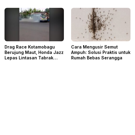
Drag Race Kotamobagu
Cara Mengusir Semut
Berujung Maut, Honda Jazz
Ampuh: Solusi Praktis untuk
Lepas Lintasan Tabrak
Rumah Bebas Serangga
Penonton