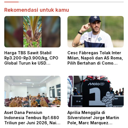
Rekomendasi untuk kamu
Harga TBS Sawit Stabil
Cesc Fàbregas Tolak Inter
Rp3.200-Rp3.900/kg, CPO
Milan, Napoli dan AS Roma,
Global Turun ke USD
Pilih Bertahan di Como
996/ton
1907
Aset Dana Pensiun
Aprilia Menggila di
Indonesia Tembus Rp1.680
Silverstone! Jorge Martin
Triliun per Juni 2026, Naik
Pole, Marc Marquez
6,47 Persen
Kesulitan